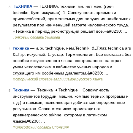
ТЕХНИКА
— ТЕХНИКА, техники, мн. нет, жен. (греч.
3
technike, букв. искусная). 1. Совокупность приемов и
приспособлений, применяемых для получения наибольших
результатов при наименьшей затрате человеческого труда.
«Техника в период реконструкции решает все.»&#8230; …
Толковый словарь Ушакова
техника
— и, ж. technique, нем.Technik. &LT;лат. technica ars
4
&LT;гр. искусный. 1. устар. Терминология. Все высказать без
пособия искусственного языка, состряпанного на страх
умам человеческим в кабинетах ученых народов и
служащего им особенным диалектом,&#8230; …
Исторический словарь галлицизмов русского языка
Техника
— Техника ♦ Technique Совокупность
5
инструментов (орудий, машин, компью терных программ и
т. д.) и навыков, позволяющая добиваться определенных
результатов. Слово «техника» происходит от
древнегреческого tekhne, которому в латинском
языке&#8230; …
Философский словарь Спонвиля