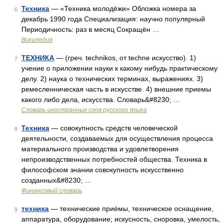
Техника
— «Техника молодёжи» Обложка номера за
6
декабрь 1990 года Специализация: научно популярный
Периодичность: раз в месяц Сокращён …
Википедия
ТЕХНИКА
— (греч. technikos, от techne искусство). 1)
7
учение о приложении науки к какому нибудь практическому
делу. 2) наука о технических терминах, выражениях. 3)
ремесленническая часть в искусстве. 4) внешние приемы
какого либо дела, искусства. Словарь&#8230; …
Словарь иностранных слов русского языка
Техника
— совокупность средств человеческой
8
деятельности, создаваемых для осуществления процесса
материального производства и удовлетворения
непроизводственных потребностей общества. Техника в
философском знании совокупность искусственно
созданных&#8230; …
Финансовый словарь
техника
— технические приёмы, техническое оснащение,
9
аппаратура, оборудование; искусность, сноровка, умелость,